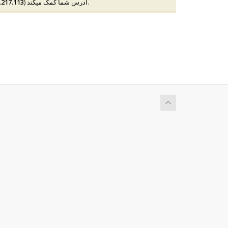
) وارد شده است.
فرم سفارش در محیط امنی ایجاد میشود و به جلوگیری از تقلب با IP آدرس شما کمک میکند (
.217.113