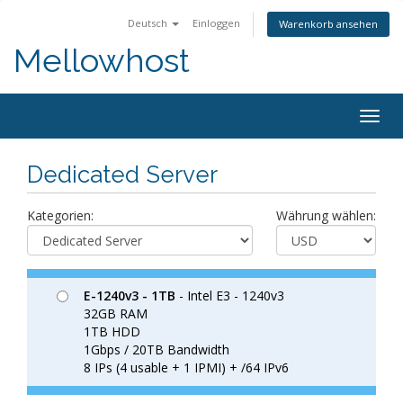
Deutsch
Einloggen
Warenkorb ansehen
Mellowhost
Togg
navig
Dedicated Server
Kategorien:
Währung wählen:
E-1240v3 - 1TB
- Intel E3 - 1240v3
32GB RAM
1TB HDD
1Gbps / 20TB Bandwidth
8 IPs (4 usable + 1 IPMI) + /64 IPv6