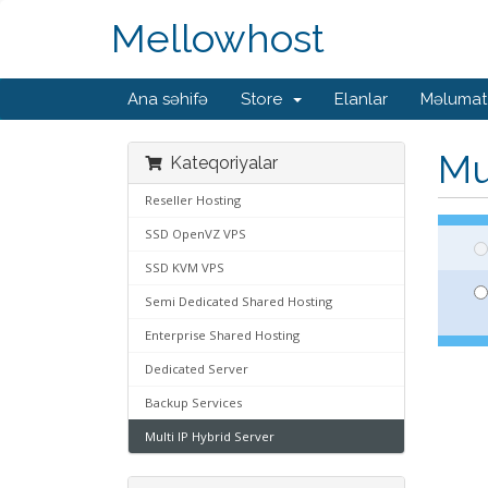
Mellowhost
Ana səhifə
Store
Elanlar
Məlumat
Mu
Kateqoriyalar
Reseller Hosting
SSD OpenVZ VPS
SSD KVM VPS
Semi Dedicated Shared Hosting
Enterprise Shared Hosting
Dedicated Server
Backup Services
Multi IP Hybrid Server