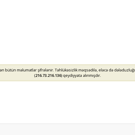
n bütün məlumatlar şifrələnir. Təhlükəsizlik məqsədilə, eləcə də dələduzluğu
(
216.73.216.136
) qeydiyyata alınmışdır.