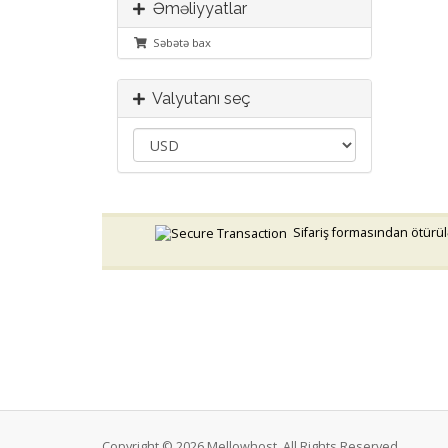
Əməliyyatlar
Səbətə bax
Valyutanı seç
Sifariş formasından ötürülə
Copyright © 2026 Mellowhost. All Rights Reserved.