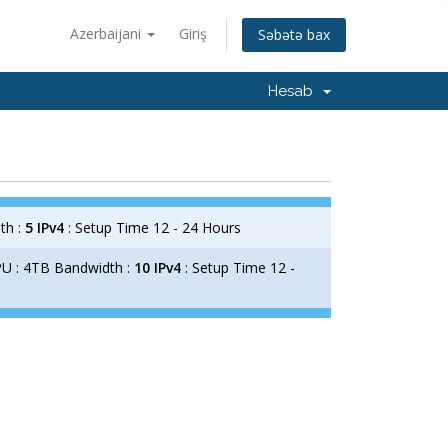
Azerbaijani
Giriş
Səbətə bax
Hesab
th :
5 IPv4
: Setup Time 12 - 24 Hours
U : 4TB Bandwidth :
10 IPv4
: Setup Time 12 -