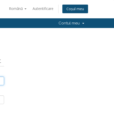
Română
Autentificare
Coșul meu
Contul meu
t