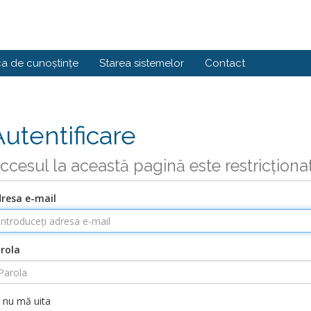
ca de cunoștințe
Starea sistemelor
Contact
Autentificare
ccesul la această pagină este restricționa
resa e-mail
rola
nu mă uita