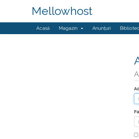
Mellowhost
Acasă
Magazin
Anunțuri
Bibliote
A
Ad
Pa