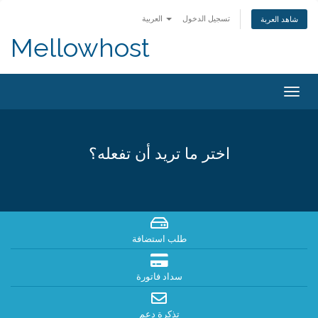
تسجيل الدخول
العربية
شاهد العربة
Mellowhost
Togg
navig
اختر ما تريد أن تفعله؟
طلب استضافة
سداد فاتورة
تذكرة دعم