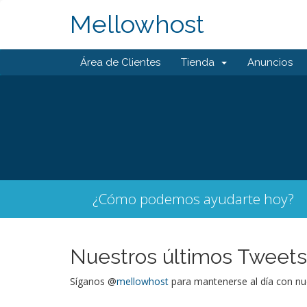
Mellowhost
Área de Clientes
Tienda
Anuncios
¿Cómo podemos ayudarte hoy?
Nuestros últimos Tweets
Síganos @
mellowhost
para mantenerse al día con nue