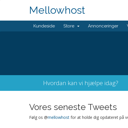
Mellowhost
Kundeside
Store
Annonceringer
Hvordan kan vi hjælpe idag?
Vores seneste Tweets
Følg os @
mellowhost
for at holde dig opdateret på v