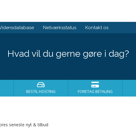
Vidensdatabase
Netværksstatus
Kontakt os
Hvad vil du gerne gøre i dag?
BESTIL HOSTING
FORETAG BETALING
ores seneste nyt & tilbud