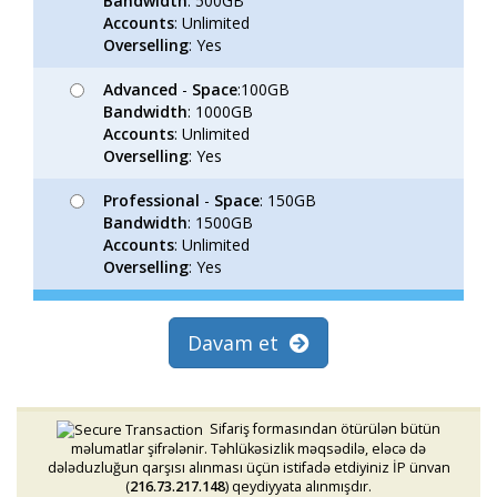
Bandwidth
: 500GB
Accounts
: Unlimited
Overselling
: Yes
Advanced
-
Space
:100GB
Bandwidth
: 1000GB
Accounts
: Unlimited
Overselling
: Yes
Professional
-
Space
: 150GB
Bandwidth
: 1500GB
Accounts
: Unlimited
Overselling
: Yes
Davam et
Sifariş formasından ötürülən bütün
məlumatlar şifrələnir. Təhlükəsizlik məqsədilə, eləcə də
dələduzluğun qarşısı alınması üçün istifadə etdiyiniz İP ünvan
(
216.73.217.148
) qeydiyyata alınmışdır.