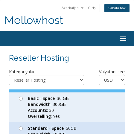
Azerbaijani
Giriş
Səbətə bax
Mellowhost
Togg
navig
Reseller Hosting
Kateqoriyalar:
Valyutanı seç:
Basic
-
Space
: 30 GB
Bandwidth
: 300GB
Accounts
: 30
Overselling
: Yes
Standard
-
Space
: 50GB