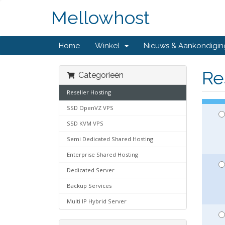
Mellowhost
Home
Winkel
Nieuws & Aankondigi
Re
Categorieën
Reseller Hosting
SSD OpenVZ VPS
SSD KVM VPS
Semi Dedicated Shared Hosting
Enterprise Shared Hosting
Dedicated Server
Backup Services
Multi IP Hybrid Server