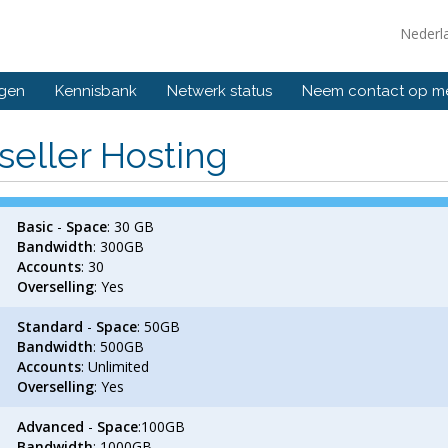
Nederl
ngen
Kennisbank
Netwerk status
Neem contact op m
seller Hosting
Basic
-
Space
: 30 GB
Bandwidth
: 300GB
Accounts
: 30
Overselling
: Yes
Standard
-
Space
: 50GB
Bandwidth
: 500GB
Accounts
: Unlimited
Overselling
: Yes
Advanced
-
Space
:100GB
Bandwidth
: 1000GB