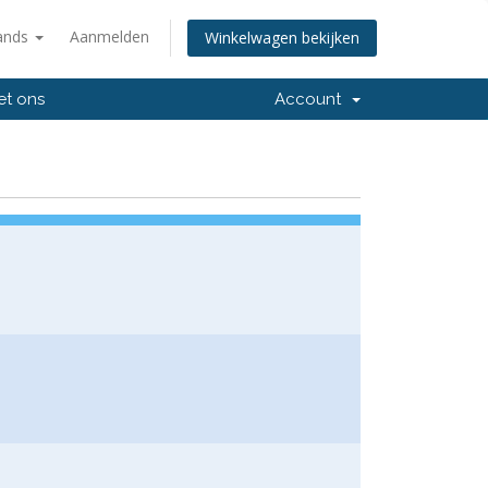
ands
Aanmelden
Winkelwagen bekijken
et ons
Account