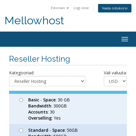
Estonian
Logi sisse
Vaata ostukorvi
Mellowhost
Togg
navig
Reseller Hosting
Kategooriad:
Vali valuuta:
Basic
-
Space
: 30 GB
Bandwidth
: 300GB
Accounts
: 30
Overselling
: Yes
Standard
-
Space
: 50GB