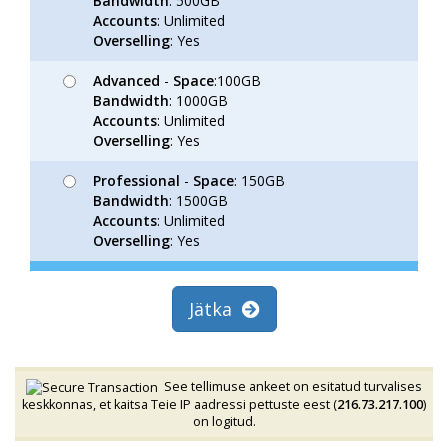
Bandwidth
: 500GB
Accounts
: Unlimited
Overselling
: Yes
Advanced
-
Space
:100GB
Bandwidth
: 1000GB
Accounts
: Unlimited
Overselling
: Yes
Professional
-
Space
: 150GB
Bandwidth
: 1500GB
Accounts
: Unlimited
Overselling
: Yes
Jätka
See tellimuse ankeet on esitatud turvalises
keskkonnas, et kaitsa Teie IP aadressi pettuste eest (
216.73.217.100
)
on logitud.