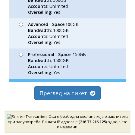
Bandwidth
: 500GB
Accounts
: Unlimited
Overselling
: Yes
Advanced
-
Space
:100GB
Bandwidth
: 1000GB
Accounts
: Unlimited
Overselling
: Yes
Professional
-
Space
: 150GB
Bandwidth
: 1500GB
Accounts
: Unlimited
Overselling
: Yes
Преглед на тикет
Ова е безбедна околина која е заштитена
при злоупотреба. Вашата IP адреса е (
216.73.216.125
) од која сте
и најавени.