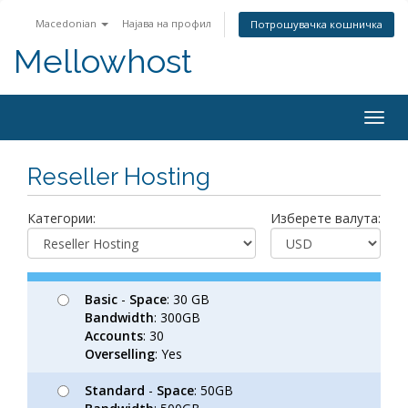
Macedonian
Најава на профил
Потрошувачка кошничка
Mellowhost
Togg
navig
Reseller Hosting
Категории:
Изберете валута:
Basic
-
Space
: 30 GB
Bandwidth
: 300GB
Accounts
: 30
Overselling
: Yes
Standard
-
Space
: 50GB